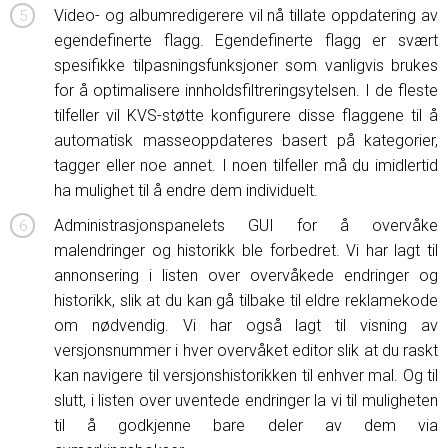
Video- og albumredigerere vil nå tillate oppdatering av
egendefinerte flagg. Egendefinerte flagg er svært
spesifikke tilpasningsfunksjoner som vanligvis brukes
for å optimalisere innholdsfiltreringsytelsen. I de fleste
tilfeller vil KVS-støtte konfigurere disse flaggene til å
automatisk masseoppdateres basert på kategorier,
tagger eller noe annet. I noen tilfeller må du imidlertid
ha mulighet til å endre dem individuelt.
Administrasjonspanelets GUI for å overvåke
malendringer og historikk ble forbedret. Vi har lagt til
annonsering i listen over overvåkede endringer og
historikk, slik at du kan gå tilbake til eldre reklamekode
om nødvendig. Vi har også lagt til visning av
versjonsnummer i hver overvåket editor slik at du raskt
kan navigere til versjonshistorikken til enhver mal. Og til
slutt, i listen over uventede endringer la vi til muligheten
til å godkjenne bare deler av dem via