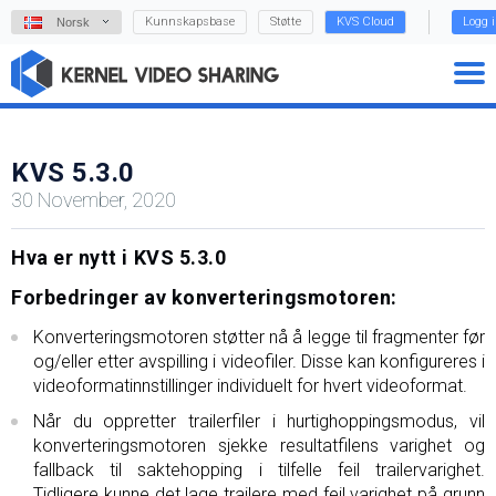
Kunnskapsbase
Støtte
KVS Cloud
Logg 
Norsk
KVS 5.3.0
30 November, 2020
Hva er nytt i KVS 5.3.0
Forbedringer av konverteringsmotoren:
Konverteringsmotoren støtter nå å legge til fragmenter før
og/eller etter avspilling i videofiler. Disse kan konfigureres i
videoformatinnstillinger individuelt for hvert videoformat.
Når du oppretter trailerfiler i hurtighoppingsmodus, vil
konverteringsmotoren sjekke resultatfilens varighet og
fallback til saktehopping i tilfelle feil trailervarighet.
Tidligere kunne det lage trailere med feil varighet på grunn