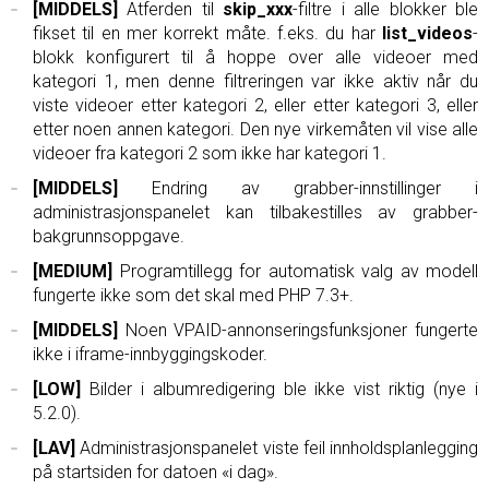
[MIDDELS]
Atferden til
skip_xxx
-filtre i alle blokker ble
fikset til en mer korrekt måte. f.eks. du har
list_videos
-
blokk konfigurert til å hoppe over alle videoer med
kategori 1, men denne filtreringen var ikke aktiv når du
viste videoer etter kategori 2, eller etter kategori 3, eller
etter noen annen kategori. Den nye virkemåten vil vise alle
videoer fra kategori 2 som ikke har kategori 1.
[MIDDELS]
Endring av grabber-innstillinger i
administrasjonspanelet kan tilbakestilles av grabber-
bakgrunnsoppgave.
[MEDIUM]
Programtillegg for automatisk valg av modell
fungerte ikke som det skal med PHP 7.3+.
[MIDDELS]
Noen VPAID-annonseringsfunksjoner fungerte
ikke i iframe-innbyggingskoder.
[LOW]
Bilder i albumredigering ble ikke vist riktig (nye i
5.2.0).
[LAV]
Administrasjonspanelet viste feil innholdsplanlegging
på startsiden for datoen «i dag».