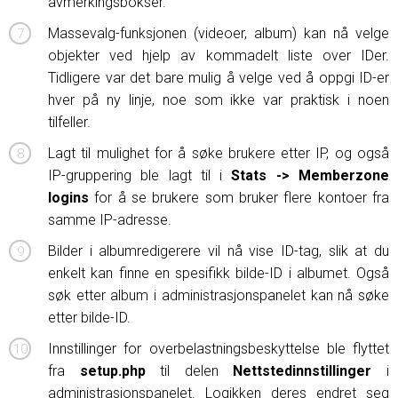
avmerkingsbokser.
Massevalg-funksjonen (videoer, album) kan nå velge
objekter ved hjelp av kommadelt liste over IDer.
Tidligere var det bare mulig å velge ved å oppgi ID-er
hver på ny linje, noe som ikke var praktisk i noen
tilfeller.
Lagt til mulighet for å søke brukere etter IP, og også
IP-gruppering ble lagt til i
Stats -> Memberzone
logins
for å se brukere som bruker flere kontoer fra
samme IP-adresse.
Bilder i albumredigerere vil nå vise ID-tag, slik at du
enkelt kan finne en spesifikk bilde-ID i albumet. Også
søk etter album i administrasjonspanelet kan nå søke
etter bilde-ID.
Innstillinger for overbelastningsbeskyttelse ble flyttet
fra
setup.php
til delen
Nettstedinnstillinger
i
administrasjonspanelet. Logikken deres endret seg