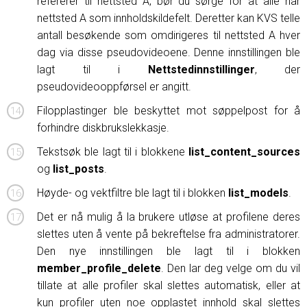
refererer til nettsted A, bør du sørge for at alle har
nettsted A som innholdskildefelt. Deretter kan KVS telle
antall besøkende som omdirigeres til nettsted A hver
dag via disse pseudovideoene. Denne innstillingen ble
lagt til i
Nettstedinnstillinger
, der
pseudovideooppførsel er angitt.
Filopplastinger ble beskyttet mot søppelpost for å
forhindre diskbrukslekkasje.
Tekstsøk ble lagt til i blokkene
list_content_sources
og
list_posts
.
Høyde- og vektfiltre ble lagt til i blokken
list_models
.
Det er nå mulig å la brukere utløse at profilene deres
slettes uten å vente på bekreftelse fra administratorer.
Den nye innstillingen ble lagt til i blokken
member_profile_delete
. Den lar deg velge om du vil
tillate at alle profiler skal slettes automatisk, eller at
kun profiler uten noe opplastet innhold skal slettes