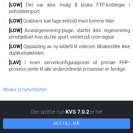
[LOW]
Det var ikke mulig å bruke FTP-koblinger i
innholdsimport.
[LOW]
Grabbers kan lage innhold med tomme titler.
[LOW]
Avatargenerering-plugin startet ikke regenerering
umiddelbart hvis du ble spurt, ventet på cron-signal.
[LOW]
Opplasting av ny kildefil til videoen tilbakestilte ikke
duplikatnøkkelen.
[LAV]
I noen serverkonfigurasjoner vil primær PHP-
prosess vente til alle underordnede prosesser er ferdige.
tilbake til nyhetslisten
Den splitter nye
KVS 7.0.2
er her
BESTILL NÅ