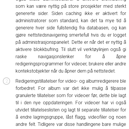
som kan være nyttig på store prosjekter med sterkt
genererte sider. Siden caching ikke er aktivert for
administratorer som standard, kan det ta mye tid å
generere hver side fullstendig fra databasen, og kan
gjøre nettstedsnavigering smertefull hvis du er logget
på administrasjonspanelet. Dette er når det er nyttig å
aktivere blokkbufring. Til slutt vil verktøylinjen også gi
raske navigasjonslenker for å åpne
redigeringsprogrammer for videoer, brukere eller andre
kontekstobjekter når du åpner dem på nettstedet.
Redigeringstillatelser for video- og albumredigerere ble
forbedret. For album var det ikke mulig å tilpasse
granulerte tillatelser som for videoer før, dette ble lagt
til i den nye oppdateringen. For videoer har vi også
utvidet tillatelseslisten og lagt til separate tillatelser for
å endre lagringsgruppe, låst flagg, videofiler og noen
andre felt. Tidligere var disse handlingene bare mulige