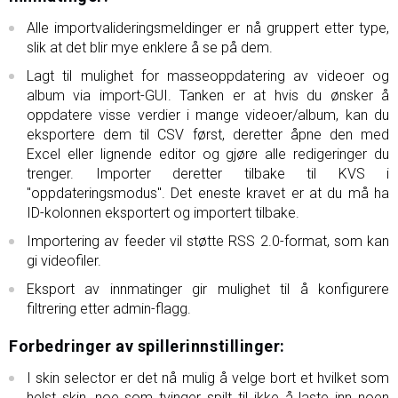
Alle importvalideringsmeldinger er nå gruppert etter type,
slik at det blir mye enklere å se på dem.
Lagt til mulighet for masseoppdatering av videoer og
album via import-GUI. Tanken er at hvis du ønsker å
oppdatere visse verdier i mange videoer/album, kan du
eksportere dem til CSV først, deretter åpne den med
Excel eller lignende editor og gjøre alle redigeringer du
trenger. Importer deretter tilbake til KVS i
"oppdateringsmodus". Det eneste kravet er at du må ha
ID-kolonnen eksportert og importert tilbake.
Importering av feeder vil støtte RSS 2.0-format, som kan
gi videofiler.
Eksport av innmatinger gir mulighet til å konfigurere
filtrering etter admin-flagg.
Forbedringer av spillerinnstillinger:
I skin selector er det nå mulig å velge bort et hvilket som
helst skin, noe som tvinger spilt til ikke å laste inn noen