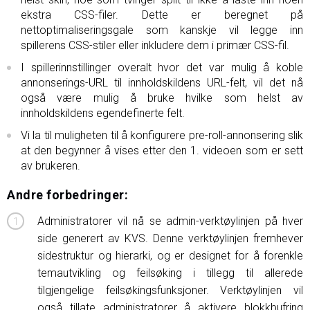
ekstra CSS-filer. Dette er beregnet på
nettoptimaliseringsgale som kanskje vil legge inn
spillerens CSS-stiler eller inkludere dem i primær CSS-fil.
I spillerinnstillinger overalt hvor det var mulig å koble
annonserings-URL til innholdskildens URL-felt, vil det nå
også være mulig å bruke hvilke som helst av
innholdskildens egendefinerte felt.
Vi la til muligheten til å konfigurere pre-roll-annonsering slik
at den begynner å vises etter den 1. videoen som er sett
av brukeren.
Andre forbedringer:
Administratorer vil nå se admin-verktøylinjen på hver
side generert av KVS. Denne verktøylinjen fremhever
sidestruktur og hierarki, og er designet for å forenkle
temautvikling og feilsøking i tillegg til allerede
tilgjengelige feilsøkingsfunksjoner. Verktøylinjen vil
også tillate administratorer å aktivere blokkbufring