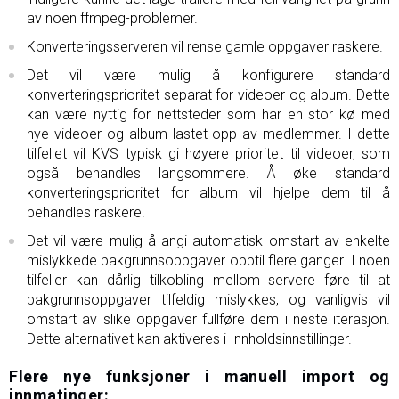
av noen ffmpeg-problemer.
Konverteringsserveren vil rense gamle oppgaver raskere.
Det vil være mulig å konfigurere standard
konverteringsprioritet separat for videoer og album. Dette
kan være nyttig for nettsteder som har en stor kø med
nye videoer og album lastet opp av medlemmer. I dette
tilfellet vil KVS typisk gi høyere prioritet til videoer, som
også behandles langsommere. Å øke standard
konverteringsprioritet for album vil hjelpe dem til å
behandles raskere.
Det vil være mulig å angi automatisk omstart av enkelte
mislykkede bakgrunnsoppgaver opptil flere ganger. I noen
tilfeller kan dårlig tilkobling mellom servere føre til at
bakgrunnsoppgaver tilfeldig mislykkes, og vanligvis vil
omstart av slike oppgaver fullføre dem i neste iterasjon.
Dette alternativet kan aktiveres i Innholdsinnstillinger.
Flere nye funksjoner i manuell import og
innmatinger: