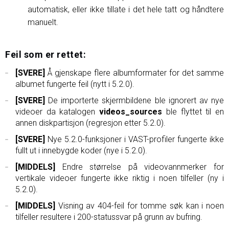
automatisk, eller ikke tillate i det hele tatt og håndtere
manuelt.
Feil som er rettet:
[SVERE]
Å gjenskape flere albumformater for det samme
albumet fungerte feil (nytt i 5.2.0).
[SVERE]
De importerte skjermbildene ble ignorert av nye
videoer da katalogen
videos_sources
ble flyttet til en
annen diskpartisjon (regresjon etter 5.2.0).
[SVERE]
Nye 5.2.0-funksjoner i VAST-profiler fungerte ikke
fullt ut i innebygde koder (nye i 5.2.0).
[MIDDELS]
Endre størrelse på videovannmerker for
vertikale videoer fungerte ikke riktig i noen tilfeller (ny i
5.2.0).
[MIDDELS]
Visning av 404-feil for tomme søk kan i noen
tilfeller resultere i 200-statussvar på grunn av bufring.