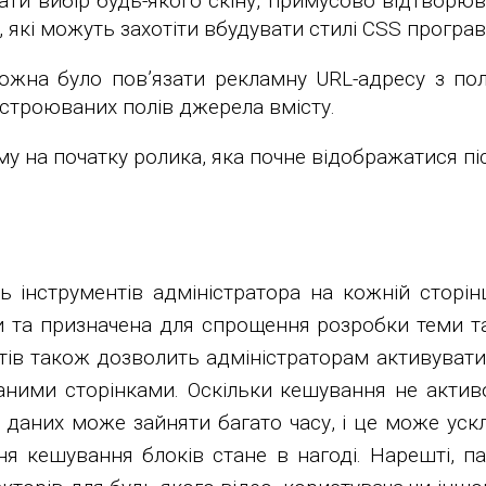
вати вибір будь-якого скіну, примусово відтвор
, які можуть захотіти вбудувати стилі CSS програ
можна було пов’язати рекламну URL-адресу з по
строюваних полів джерела вмісту.
 на початку ролика, яка почне відображатися піс
 інструментів адміністратора на кожній сторінц
нки та призначена для спрощення розробки теми 
нтів також дозволить адміністраторам активуват
ваними сторінками. Оскільки кешування не актив
 даних може зайняти багато часу, і це може уск
ня кешування блоків стане в нагоді. Нарешті, п