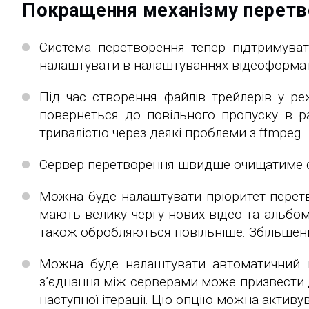
Покращення механізму перетв
Система перетворення тепер підтримуват
налаштувати в налаштуваннях відеоформат
Під час створення файлів трейлерів у р
повернеться до повільного пропуску в р
тривалістю через деякі проблеми з ffmpeg.
Сервер перетворення швидше очищатиме с
Можна буде налаштувати пріоритет перетв
мають велику чергу нових відео та альбом
також обробляються повільніше. Збільшен
Можна буде налаштувати автоматичний п
з’єднання між серверами може призвести д
наступної ітерації. Цю опцію можна активу