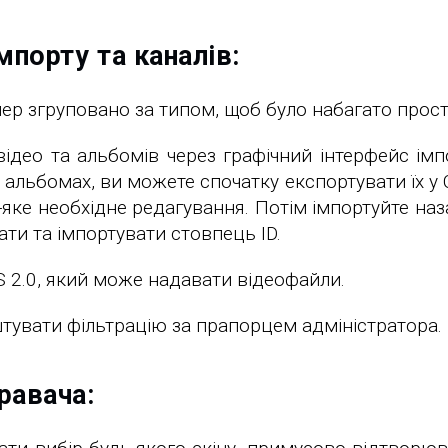
мпорту та каналів:
пер згруповано за типом, щоб було набагато прост
део та альбомів через графічний інтерфейс імпо
 альбомах, ви можете спочатку експортувати їх у 
-яке необхідне редагування. Потім імпортуйте на
ати та імпортувати стовпець ID.
 2.0, який може надавати відеофайли.
тувати фільтрацію за прапорцем адміністратора.
равача: