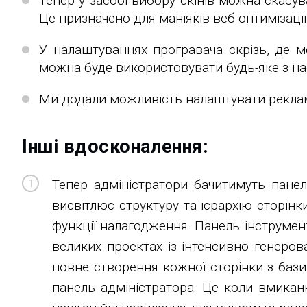
Тепер у засобі вибору скінів можна скасу
Це призначено для маніяків веб-оптимізації
У налаштуваннях програвача скрізь, де 
можна буде використовувати будь-яке з на
Ми додали можливість налаштувати рекламу
Інші вдосконалення:
Тепер адміністратори бачитимуть панель
висвітлює структуру та ієрархію сторі
функції налагодження. Панель інструме
великих проектах із інтенсивно генеро
повне створення кожної сторінки з бази
панель адміністратора. Це коли вмикан