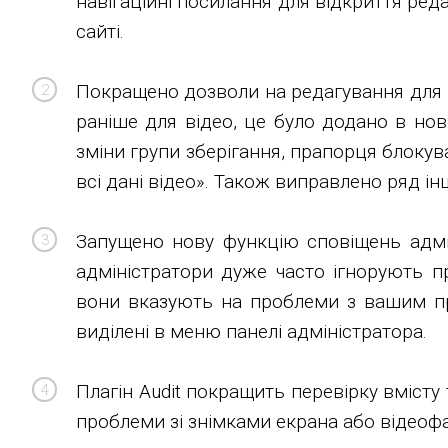
навігаційні посилання для відкриття реда
сайті.
Покращено дозволи на редагування для р
раніше для відео, це було додано в но
зміни групи зберігання, прапорця блокува
всі дані відео». Також виправлено ряд ін
Запущено нову функцію сповіщень адмін
адміністратори дуже часто ігнорують пр
вони вказують на проблеми з вашим про
виділені в меню панелі адміністратора.
Плагін Audit покращить перевірку вмісту
проблеми зі знімками екрана або відеофа