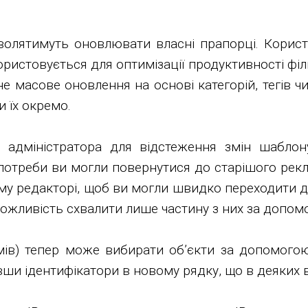
волятимуть оновлювати власні прапорці. Корис
ристовується для оптимізації продуктивності філь
е масове оновлення на основі категорій, тегів ч
 їх окремо.
 адміністратора для відстеження змін шаблон
азі потреби ви могли повернутися до старішого р
 редакторі, щоб ви могли швидко переходити до і
можливість схвалити лише частину з них за допом
мів) тепер може вибирати об’єкти за допомогою
ши ідентифікатори в новому рядку, що в деяких 