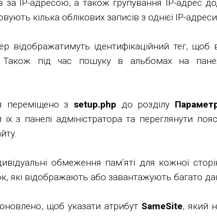
 за IP-адресою, а також групування IP-адрес д
вують кілька облікових записів з однієї IP-адреси
р відображатимуть ідентифікаційний тег, щоб 
. Також під час пошуку в альбомах на пане
ня переміщено з
setup.php
до розділу
Парамет
 їх з панелі адміністратора та переглянути поя
йту.
відуальні обмеження пам’яті для кожної сторі
к, які відображають або завантажують багато да
о оновлено, щоб указати атрибут
SameSite
, який 