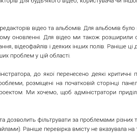
кторів для будь-якого відео, користувача чи іншог
едакторів відео та альбомів. Для альбомів було
вому оновленні. Для відео ми також розширили 
ння, відеофайлів і деяких інших полів. Раніше ці
ших проблем у цій області.
істратора, до якої перенесено деякі критичні
облеми, розміщені на початковій сторінці панел
ектом. Ми хочемо, щоб адміністратори приділя
 та дозволить фільтрувати за проблемами різних т
йлами). Раніше перевірка вмісту не вказувала на