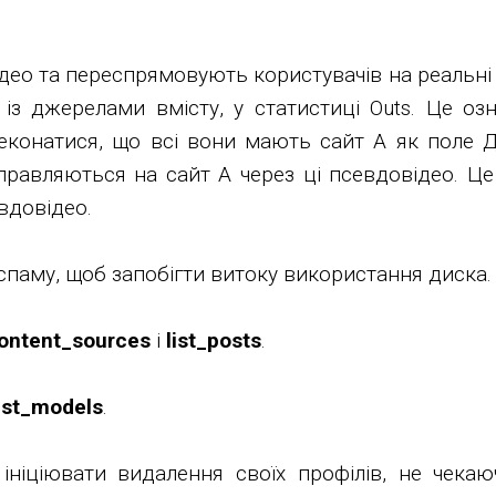
део та переспрямовують користувачів на реальні 
 із джерелами вмісту, у статистиці Outs. Це оз
еконатися, що всі вони мають сайт A як поле 
направляються на сайт A через ці псевдовідео.
вдовідео.
спаму, щоб запобігти витоку використання диска.
content_sources
і
list_posts
.
list_models
.
ніціювати видалення своїх профілів, не чекаю