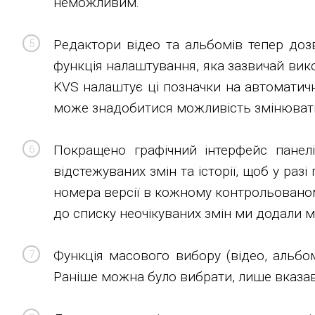
неможливим.
Редактори відео та альбомів тепер доз
функція налаштування, яка зазвичай вико
KVS налаштує ці позначки на автоматичн
може знадобитися можливість змінювати
Покращено графічний інтерфейс панелі
відстежуваних змін та історії, щоб у р
номера версії в кожному контрольованому
до списку неочікуваних змін ми додали 
Функція масового вибору (відео, альбо
Раніше можна було вибрати, лише вказав