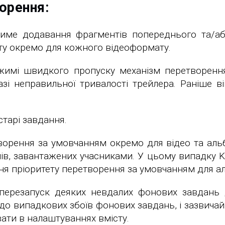
орення:
име додавання фрагментів попереднього та/або
у окремо для кожного відеоформату.
ежимі швидкого пропуску механізм перетворення
азі неправильної тривалості трейлера. Раніше 
тарі завдання.
орення за умовчанням окремо для відео та альб
ів, завантажених учасниками. У цьому випадку K
ня пріоритету перетворення за умовчанням для 
ерезапуск деяких невдалих фонових завдань д
о випадкових збоїв фонових завдань, і зазвичай 
вати в налаштуваннях вмісту.