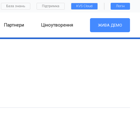
База знань
Підтримка
KVS Cloud
Логін
Партнери
Ціноутворення
ЖИВА ДЕМО