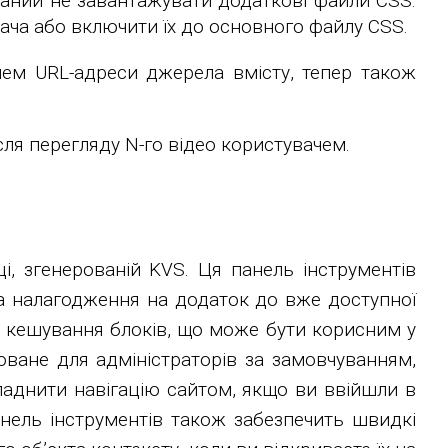
юваний не завантажувати додаткові файли CSS.
вача або включити їх до основного файлу CSS.
лем URL-адреси джерела вмісту, тепер також
ля перегляду N-го відео користувачем.
і, згенерованій KVS. Ця панель інструментів
та налагодження на додаток до вже доступної
и кешування блоків, що може бути корисним у
оване для адміністраторів за замовчуванням,
ладнити навігацію сайтом, якщо ви ввійшли в
анель інструментів також забезпечить швидкі