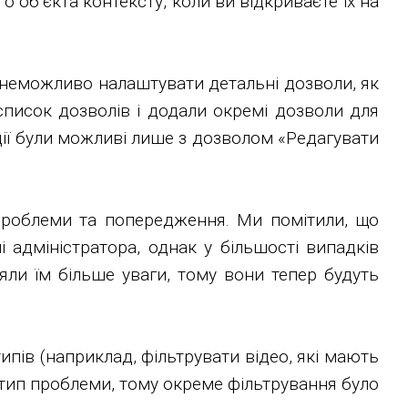
о об’єкта контексту, коли ви відкриваєте їх на
 неможливо налаштувати детальні дозволи, як
список дозволів і додали окремі дозволи для
 дії були можливі лише з дозволом «Редагувати
 проблеми та попередження. Ми помітили, що
і адміністратора, однак у більшості випадків
ли їм більше уваги, тому вони тепер будуть
ипів (наприклад, фільтрувати відео, які мають
 тип проблеми, тому окреме фільтрування було