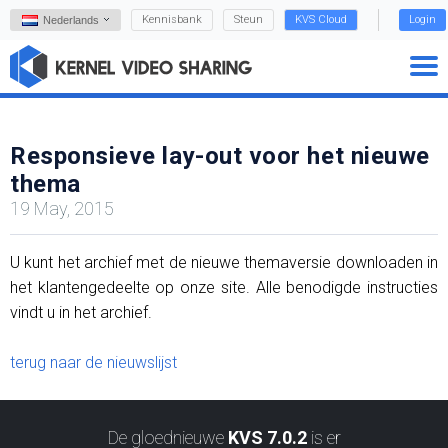
Kennisbank
Steun
KVS Cloud
Login
Nederlands
Responsieve lay-out voor het nieuwe
thema
19 May, 2015
U kunt het archief met de nieuwe themaversie downloaden in
het klantengedeelte op onze site. Alle benodigde instructies
vindt u in het archief.
terug naar de nieuwslijst
De gloednieuwe
KVS 7.0.2
is er