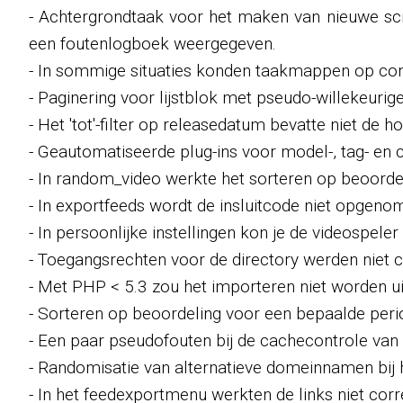
- Achtergrondtaak voor het maken van nieuwe scree
een foutenlogboek weergegeven.
- In sommige situaties konden taakmappen op conv
- Paginering voor lijstblok met pseudo-willekeurig
- Het 'tot'-filter op releasedatum bevatte niet de 
- Geautomatiseerde plug-ins voor model-, tag- en 
- In random_video werkte het sorteren op beoordeli
- In exportfeeds wordt de insluitcode niet opgenom
- In persoonlijke instellingen kon je de videospel
- Toegangsrechten voor de directory werden niet c
- Met PHP < 5.3 zou het importeren niet worden u
- Sorteren op beoordeling voor een bepaalde peri
- Een paar pseudofouten bij de cachecontrole van 
- Randomisatie van alternatieve domeinnamen bij 
- In het feedexportmenu werkten de links niet corr