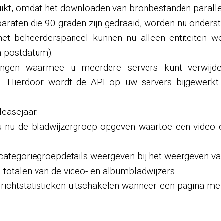
ikt, omdat het downloaden van bronbestanden parallel 
paraten die 90 graden zijn gedraaid, worden nu onders
het beheerderspaneel kunnen nu alleen entiteiten we
n postdatum).
kingen waarmee u meerdere servers kunt verwijde
n. Hierdoor wordt de API op uw servers bijgewerkt n
leasejaar.
u nu de bladwijzergroep opgeven waartoe een video
 categoriegroepdetails weergeven bij het weergeven va
 totalen van de video- en albumbladwijzers.
berichtstatistieken uitschakelen wanneer een pagina m