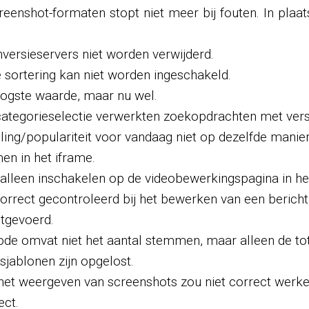
nshot-formaten stopt niet meer bij fouten. In plaats 
ersieservers niet worden verwijderd.
e sortering kan niet worden ingeschakeld.
hoogste waarde, maar nu wel.
categorieselectie verwerkten zoekopdrachten met versc
ng/populariteit voor vandaag niet op dezelfde manier a
en in het iframe.
er alleen inschakelen op de videobewerkingspagina in he
orrect gecontroleerd bij het bewerken van een bericht
itgevoerd.
ode omvat niet het aantal stemmen, maar alleen de tot
sjablonen zijn opgelost.
het weergeven van screenshots zou niet correct werke
ect.