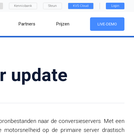
Kennisbank
Steun
KVS Cloud
Login
Partners
Prijzen
LIVE-DEMO
or update
n bronbestanden naar de conversieservers. Met een
e motorsnelheid op de primaire server drastisch