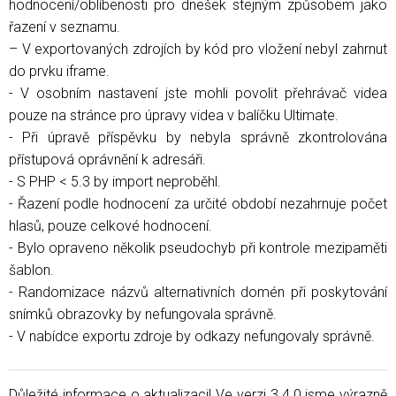
hodnocení/oblíbenosti pro dnešek stejným způsobem jako
řazení v seznamu.
– V exportovaných zdrojích by kód pro vložení nebyl zahrnut
do prvku iframe.
- V osobním nastavení jste mohli povolit přehrávač videa
pouze na stránce pro úpravy videa v balíčku Ultimate.
- Při úpravě příspěvku by nebyla správně zkontrolována
přístupová oprávnění k adresáři.
- S PHP < 5.3 by import neproběhl.
- Řazení podle hodnocení za určité období nezahrnuje počet
hlasů, pouze celkové hodnocení.
- Bylo opraveno několik pseudochyb při kontrole mezipaměti
šablon.
- Randomizace názvů alternativních domén při poskytování
snímků obrazovky by nefungovala správně.
- V nabídce exportu zdroje by odkazy nefungovaly správně.
Důležité informace o aktualizaci! Ve verzi 3.4.0 jsme výrazně