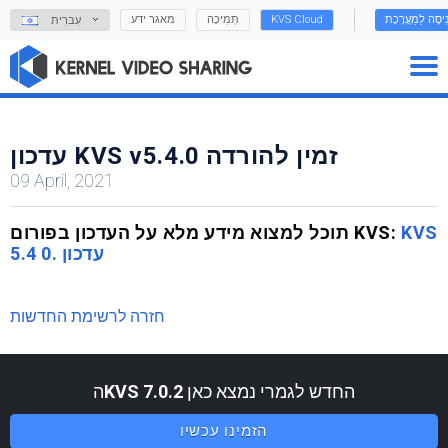
נִיסָה לַמַעֲרֶכֶת
KVS Cloud
תְמִיכָה
מאגר ידע
עִברִית
עדכון KVS v5.4.0 זמין להורדה
09 April, 2021
KVS
תוכל למצוא מידע מלא על העדכון בפורום KVS:
5.4 עדכון .0
חזרה לרשימת החדשות
החדש לגמרי נמצא כאן
KVS 7.0.2
ה
הזמינו עכשיו