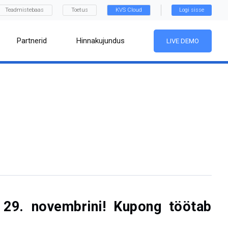
Teadmistebaas
Toetus
KVS Cloud
Logi sisse
Partnerid
Hinnakujundus
LIVE DEMO
 29. novembrini! Kupong töötab