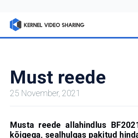
Must reede
25 November, 2021
Musta reede allahindlus BF202
kõigega, sealhulgas pakitud hinda