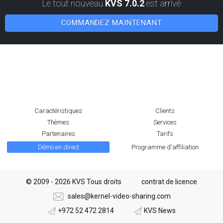
Le tout nouveau
KVS 7.0.2
est arrivé
COMMANDEZ MAINTENANT
Caractéristiques
Clients
Thèmes
Services
Partenaires
Tarifs
Démo en direct
Programme d'affiliation
© 2009 - 2026 KVS Tous droits
contrat de licence
sales@kernel-video-sharing.com
+972 52 472 2814
KVS News