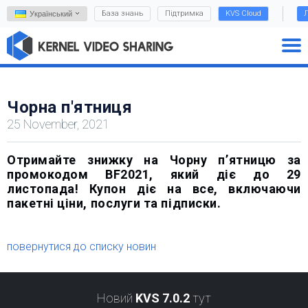
База знань
Підтримка
KVS Cloud
Л
Український
Чорна п'ятниця
25 November, 2021
Отримайте знижку на Чорну п’ятницю за
промокодом BF2021, який діє до 29
листопада! Купон діє на все, включаючи
пакетні ціни, послуги та підписки.
повернутися до списку новин
Новий
KVS 7.0.2
тут