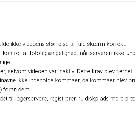
ælde ikke videoens størrelse til fuld skærm korrekt.
 kontrol af fototilgængelighed, når serveren ikke un
lige.
r, selvom videoen var inaktiv. Dette krav blev fjernet.
rinavne ikke indeholde kommaer, da kommaer blev bru
/) foran dem.
adet til lagerservere, registrerer nu diskplads mere p