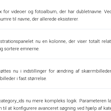
tfix for videoer og fotoalbum, der har dubletnavne. V
mre til navne, der allerede eksisterer.
istrationspanelet nu en kolonne, der viser totalt rel
dig sortere emnerne.
ttes nu i indstillinger for ændring af skærmbillede
lleder i fast størrelse.
category_ids nu mere kompleks logik. Parameteren lader
n til at konfigurere avanceret søgning ved hjælp af k