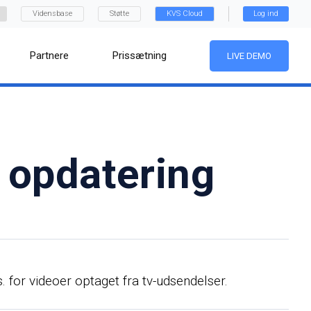
Vidensbase
Støtte
KVS Cloud
Log ind
Partnere
Prissætning
LIVE DEMO
r opdatering
. for videoer optaget fra tv-udsendelser.