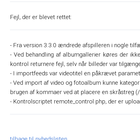
Fejl, der er blevet rettet:
- Fra version 3.3.0 ændrede afspilleren i nogle tilf
- Ved behandling af albumgallerier køres der ikke
kontrol returnere fejl, selv når billeder var tilgænge
- I importfeeds var videotitel en påkrævet paramete
- Ved import af video og fotoalbum kunne katego
brugen af ​​kommaer ved at placere en skråstreg (
- Kontrolscriptet remote_control.php, der er uplo
tilbage til nyhedslisten