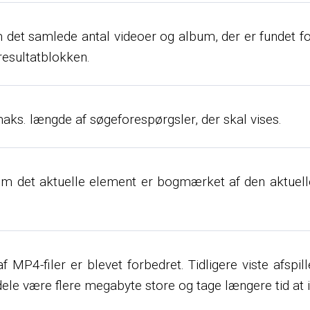
m det samlede antal videoer og album, der er fundet fo
eresultatblokken.
maks. længde af søgeforespørgsler, der skal vises.
m det aktuelle element er bogmærket af den aktuelle 
f MP4-filer er blevet forbedret. Tidligere viste afspi
le være flere megabyte store og tage længere tid at 