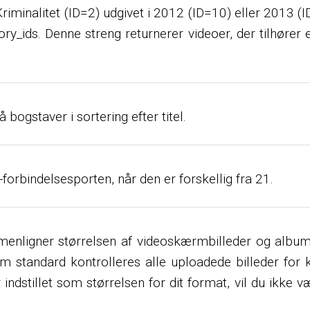
r Kriminalitet (ID=2) udgivet i 2012 (ID=10) eller 2013 
_ids. Denne streng returnerer videoer, der tilhører e
bogstaver i sortering efter titel.
-forbindelsesporten, når den er forskellig fra 21.
mmenligner størrelsen af ​​videoskærmbilleder og albu
m standard kontrolleres alle uploadede billeder for
ndstillet som størrelsen for dit format, vil du ikke væ