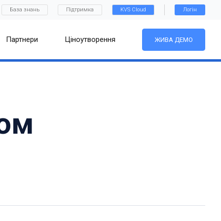
База знань
Підтримка
KVS Cloud
Логін
Партнери
Ціноутворення
ЖИВА ДЕМО
вом