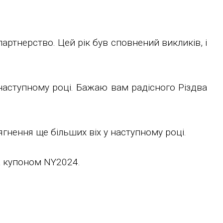
артнерство. Цей рік був сповнений викликів, і
наступному році. Бажаю вам радісного Різдва
гнення ще більших віх у наступному році.
за купоном NY2024.