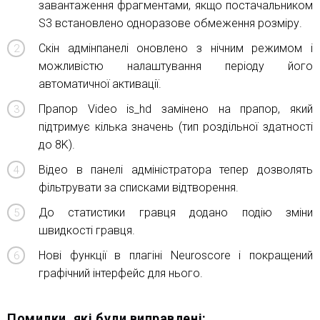
завантаження фрагментами, якщо постачальником
S3 встановлено одноразове обмеження розміру.
Скін адмінпанелі оновлено з нічним режимом і
можливістю налаштування періоду його
автоматичної активації.
Прапор Video is_hd замінено на прапор, який
підтримує кілька значень (тип роздільної здатності
до 8K).
Відео в панелі адміністратора тепер дозволять
фільтрувати за списками відтворення.
До статистики гравця додано подію зміни
швидкості гравця.
Нові функції в плагіні Neuroscore і покращений
графічний інтерфейс для нього.
Помилки, які були виправлені: