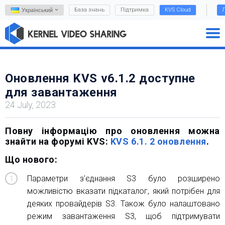
База знань
Підтримка
KVS Cloud
Л
Український
Оновлення KVS v6.1.2 доступне
для завантаження
24 July, 2023
Повну інформацію про оновлення можна
знайти на форумі KVS:
KVS 6.1. 2 оновлення
.
Що нового:
Параметри з’єднання S3 було розширено
можливістю вказати підкаталог, який потрібен для
деяких провайдерів S3. Також було налаштовано
режим завантаження S3, щоб підтримувати