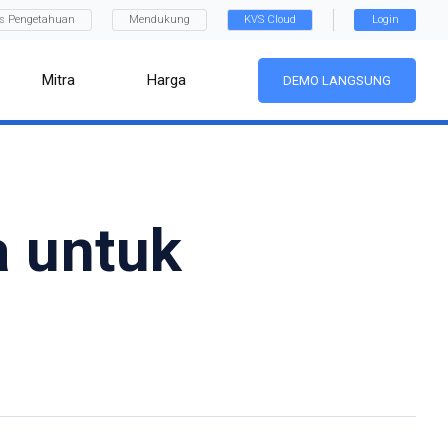
is Pengetahuan
Mendukung
KVS Cloud
Login
Mitra
Harga
DEMO LANGSUNG
a untuk