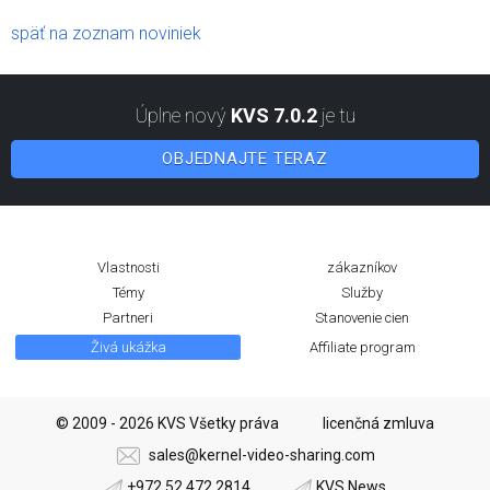
späť na zoznam noviniek
Úplne nový
KVS 7.0.2
je tu
OBJEDNAJTE TERAZ
Vlastnosti
zákazníkov
Témy
Služby
Partneri
Stanovenie cien
Živá ukážka
Affiliate program
© 2009 - 2026 KVS Všetky práva
licenčná zmluva
sales@kernel-video-sharing.com
+972 52 472 2814
KVS News