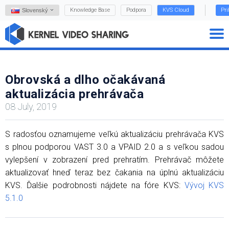
Knowledge Base
Podpora
KVS Cloud
Pri
Slovenský
Obrovská a dlho očakávaná
aktualizácia prehrávača
08 July, 2019
S radosťou oznamujeme veľkú aktualizáciu prehrávača KVS
s plnou podporou VAST 3.0 a VPAID 2.0 a s veľkou sadou
vylepšení v zobrazení pred prehratím. Prehrávač môžete
aktualizovať hneď teraz bez čakania na úplnú aktualizáciu
KVS. Ďalšie podrobnosti nájdete na fóre KVS:
Vývoj KVS
5.1.0