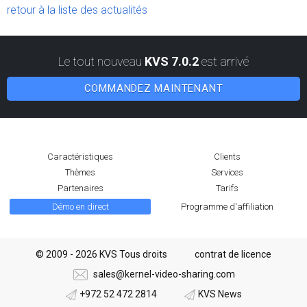
retour à la liste des actualités
Le tout nouveau
KVS 7.0.2
est arrivé
COMMANDEZ MAINTENANT
Caractéristiques
Clients
Thèmes
Services
Partenaires
Tarifs
Démo en direct
Programme d'affiliation
© 2009 - 2026 KVS Tous droits
contrat de licence
sales@kernel-video-sharing.com
+972 52 472 2814
KVS News