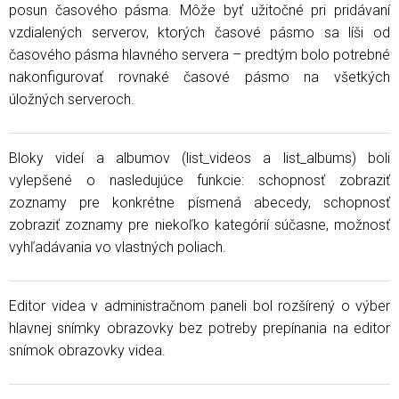
posun časového pásma. Môže byť užitočné pri pridávaní
vzdialených serverov, ktorých časové pásmo sa líši od
časového pásma hlavného servera – predtým bolo potrebné
nakonfigurovať rovnaké časové pásmo na všetkých
úložných serveroch.
Bloky videí a albumov (list_videos a list_albums) boli
vylepšené o nasledujúce funkcie: schopnosť zobraziť
zoznamy pre konkrétne písmená abecedy, schopnosť
zobraziť zoznamy pre niekoľko kategórií súčasne, možnosť
vyhľadávania vo vlastných poliach.
Editor videa v administračnom paneli bol rozšírený o výber
hlavnej snímky obrazovky bez potreby prepínania na editor
snímok obrazovky videa.