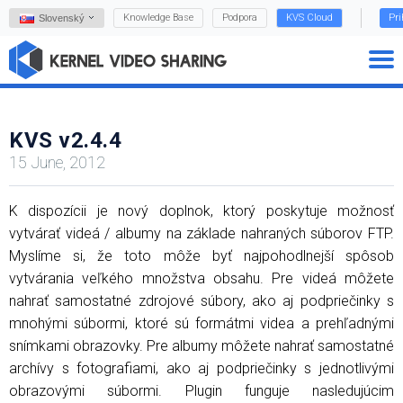
Knowledge Base
Podpora
KVS Cloud
Pri
Slovenský
KVS v2.4.4
15 June, 2012
K dispozícii je nový doplnok, ktorý poskytuje možnosť
vytvárať videá / albumy na základe nahraných súborov FTP.
Myslíme si, že toto môže byť najpohodlnejší spôsob
vytvárania veľkého množstva obsahu. Pre videá môžete
nahrať samostatné zdrojové súbory, ako aj podpriečinky s
mnohými súbormi, ktoré sú formátmi videa a prehľadnými
snímkami obrazovky. Pre albumy môžete nahrať samostatné
archívy s fotografiami, ako aj podpriečinky s jednotlivými
obrazovými súbormi. Plugin funguje nasledujúcim