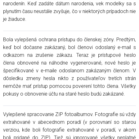
narodenín. Keď zadáte dátum narodenia, vek modelky sa s
plynutím času neustále zvyšuje, čo v niektorých prípadoch nie
je žiaduce.
Bola vylepšená ochrana prístupu do členskej zóny. Predtým,
keď bol dočasne zakázaný, bol členovi odoslaný e-mail s
odkazom na zrušenie zákazu. Teraz je prístupové heslo
člena obnovené na náhodne vygenerované, nové heslo je
špecifikované v e-maile odoslanom zakázaným členom. V
dôsledku zmeny hesla nikto z používateľov tretích strán
nemôže mať prístup pomocou poverení tohto člena. Všetky
pokusy o obnovenie účtu na staré heslo budú zakázané.
Vylepšené spracovanie ZIP fotoalbumov. Fotografie sú vždy
extrahované v abecednom poradí (v porovnaní so starou
verziou, kde boli fotografie extrahované v poradí, v akom
boli pridané do ZIP). Tiež sú ignorované všetky neplatné