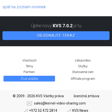
späť na zoznam noviniek
Úplne nový
KVS 7.0.2
je tu
OBJEDNAJTE TERAZ
Vlastnosti
zákazníkov
Témy
Služby
Partneri
Stanovenie cien
Živá ukážka
Affiliate program
© 2009 - 2026 KVS Všetky práva
licenčná zmluva
sales@kernel-video-sharing.com
+972 52 472 2814
KVS News