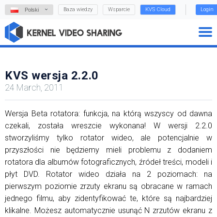
Baza wiedzy
Wsparcie
KVS Cloud
Login
Polski
KVS wersja 2.2.0
24 March, 2011
Wersja Beta rotatora: funkcja, na którą wszyscy od dawna
czekali, została wreszcie wykonana! W wersji 2.2.0
stworzyliśmy tylko rotator wideo, ale potencjalnie w
przyszłości nie będziemy mieli problemu z dodaniem
rotatora dla albumów fotograficznych, źródeł treści, modeli i
płyt DVD. Rotator wideo działa na 2 poziomach: na
pierwszym poziomie zrzuty ekranu są obracane w ramach
jednego filmu, aby zidentyfikować te, które są najbardziej
klikalne. Możesz automatycznie usunąć N zrzutów ekranu z