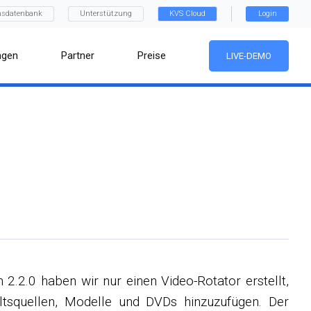
nsdatenbank
Unterstützung
KVS Cloud
Login
ngen
Partner
Preise
LIVE-DEMO
n 2.2.0 haben wir nur einen Video-Rotator erstellt,
ltsquellen, Modelle und DVDs hinzuzufügen. Der