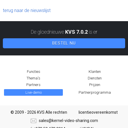
terug naar de nieuwslijst
De gloednieuwe
KVS 7.0.2
is er
BESTEL NU
Functies
Klanten
Thema's
Diensten
Partners
Prijzen
Live-demo
Partnerprogramma
© 2009 - 2026 KVS Alle rechten
licentieovereenkomst
sales@kernel-video-sharing.com