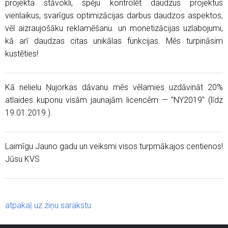
projekta stāvokli, spēju kontrolēt daudzus projektus
vienlaikus, svarīgus optimizācijas darbus daudzos aspektos,
vēl aizraujošāku reklamēšanu. un monetizācijas uzlabojumi,
kā arī daudzas citas unikālas funkcijas. Mēs turpināsim
kustēties!
Kā nelielu Ņujorkas dāvanu mēs vēlamies uzdāvināt 20%
atlaides kuponu visām jaunajām licencēm — "NY2019" (līdz
19.01.2019.).
Laimīgu Jauno gadu un veiksmi visos turpmākajos centienos!
Jūsu KVS
atpakaļ uz ziņu sarakstu