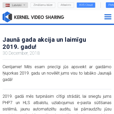
Zināšanu bāze
Atbalsts
KVS Cloud
Piet
Latviski
Jaunā gada akcija un laimīgu
2019. gadu!
30 December, 2018
Cienījamie! Mēs esam priecīgi jūs apsveikt ar gaidāmo
Ņujorkas 2019. gadu un novēlēt jums visu to labāko Jaunajā
gadā!
2019. gadā mēs turpināsim cītīgi strādāt, lai sniegtu jums
PHP7 un HLS atbalstu, uzlabojumus e-pasta sūtīšanas
sistēmā, jaunu automatizētu auditu, lai pārraudzītu jūsu