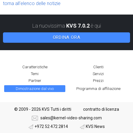
torna all'elenco delle notizie
La nuovissima
KVS 7.0.2
è qui
ORDINA ORA
Caratteristiche
Clienti
Temi
Servizi
Partner
Prezzi
Dimostrazione dal vivo
Programma di affiliazione
© 2009 - 2026 KVS Tutti i diritti
contratto di licenza
sales@kernel-video-sharing.com
+972 52 472 2814
KVS News