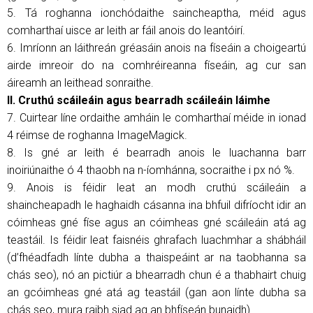
5. Tá roghanna ionchódaithe saincheaptha, méid agus
comharthaí uisce ar leith ar fáil anois do leantóirí.
6. Imríonn an láithreán gréasáin anois na físeáin a choigeartú
airde imreoir do na comhréireanna físeáin, ag cur san
áireamh an leithead sonraithe.
II. Cruthú scáileáin agus bearradh scáileáin láimhe
7. Cuirtear líne ordaithe amháin le comharthaí méide in ionad
4 réimse de roghanna ImageMagick.
8. Is gné ar leith é bearradh anois le luachanna barr
inoiriúnaithe ó 4 thaobh na n-íomhánna, socraithe i px nó %.
9. Anois is féidir leat an modh cruthú scáileáin a
shaincheapadh le haghaidh cásanna ina bhfuil difríocht idir an
cóimheas gné físe agus an cóimheas gné scáileáin atá ag
teastáil. Is féidir leat faisnéis ghrafach luachmhar a shábháil
(d’fhéadfadh línte dubha a thaispeáint ar na taobhanna sa
chás seo), nó an pictiúr a bhearradh chun é a thabhairt chuig
an gcóimheas gné atá ag teastáil (gan aon línte dubha sa
chás seo, mura raibh siad ag an bhfíseán bunaidh).