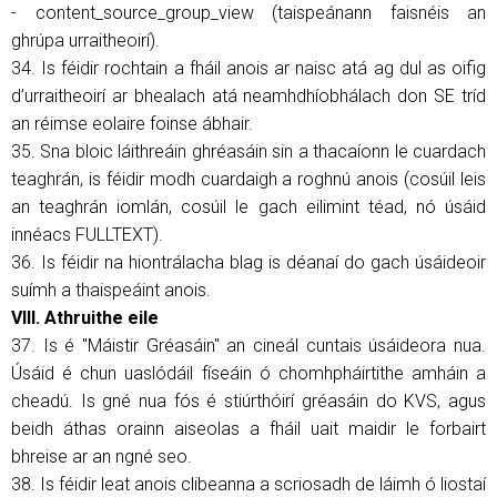
- content_source_group_view (taispeánann faisnéis an
ghrúpa urraitheoirí).
34. Is féidir rochtain a fháil anois ar naisc atá ag dul as oifig
d’urraitheoirí ar bhealach atá neamhdhíobhálach don SE tríd
an réimse eolaire foinse ábhair.
35. Sna bloic láithreáin ghréasáin sin a thacaíonn le cuardach
teaghrán, is féidir modh cuardaigh a roghnú anois (cosúil leis
an teaghrán iomlán, cosúil le gach eilimint téad, nó úsáid
innéacs FULLTEXT).
36. Is féidir na hiontrálacha blag is déanaí do gach úsáideoir
suímh a thaispeáint anois.
VIII. Athruithe eile
37. Is é "Máistir Gréasáin" an cineál cuntais úsáideora nua.
Úsáid é chun uaslódáil físeáin ó chomhpháirtithe amháin a
cheadú. Is gné nua fós é stiúrthóirí gréasáin do KVS, agus
beidh áthas orainn aiseolas a fháil uait maidir le forbairt
bhreise ar an ngné seo.
38. Is féidir leat anois clibeanna a scriosadh de láimh ó liostaí