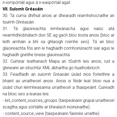
n-iompórtáil agus á n-easpórtáil agat.
VII. Suíomh Gréasáin
30. Tá cuma dhifriúil anois ar dhearadh réamhshocraithe an
tsuímh Ghréasáin.
31. Tá glaoireachta inmheánacha agus naisc atá
neamhdhíobhálach don SE ag gach bloc liosta anois (bloc ar
leith amháin a bhí sa ghlaoigh roimhe seo). Tá an bloc
glaoireachta fós ann le haghaidh comhoiriúnacht siar agus le
haghaidh gnéithe breise glaoireachta.
32. Cuirtear leathanach Mapa an tSuímh leis anois, rud a
ghineann an struchtúr XML ábhartha go huathoibríoch.
33. Féadfaidh an suíomh Gréasáin úsáid níos forleithne a
bhaint as urraitheoirí anois. Anois is féidir leat bloic nua a
úsáid chun léirmheasanna urraitheoirí a thaispeáint. Cuireadh
na bloic seo a leanas leis:
- list_content_sources_groups (taispeánann grúpaí urraitheoirí
scagtha agus sórtáilte ar bhealach inoiriúnaithe).
- content_source_view (taispeánann faisnéis urraithe).