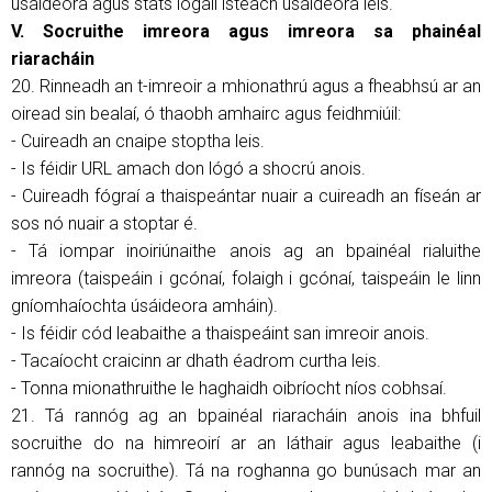
úsáideora agus stats logáil isteach úsáideora leis.
V. Socruithe imreora agus imreora sa phainéal
riaracháin
20. Rinneadh an t-imreoir a mhionathrú agus a fheabhsú ar an
oiread sin bealaí, ó thaobh amhairc agus feidhmiúil:
- Cuireadh an cnaipe stoptha leis.
- Is féidir URL amach don lógó a shocrú anois.
- Cuireadh fógraí a thaispeántar nuair a cuireadh an físeán ar
sos nó nuair a stoptar é.
- Tá iompar inoiriúnaithe anois ag an bpainéal rialuithe
imreora (taispeáin i gcónaí, folaigh i gcónaí, taispeáin le linn
gníomhaíochta úsáideora amháin).
- Is féidir cód leabaithe a thaispeáint san imreoir anois.
- Tacaíocht craicinn ar dhath éadrom curtha leis.
- Tonna mionathruithe le haghaidh oibríocht níos cobhsaí.
21. Tá rannóg ag an bpainéal riaracháin anois ina bhfuil
socruithe do na himreoirí ar an láthair agus leabaithe (i
rannóg na socruithe). Tá na roghanna go bunúsach mar an