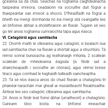
gcéanna sa dá chás. Seachas na roghanna caighdeánacha
taispeána imreora, ceadaíonn na socruithe duit fógraí a
thaispeántar san imreoir a shocrú. D’fhéadfadh na fógraí a
bheith ina meirgí domhanda nó ina meirgí atá ceangailte leis
an bhfoinse ábhair a sholáthraíonn an físeán. Tugann sé seo
go léir anois roghanna cumraíochta tapa agus éasca.
VI. Catagóiriú agus samhlacha
22. Chomh maith le clibeanna agus catagóirí, is bealach nua
iad samhlacha chun na físeáin a shórtáil agus a struchtúrú. Tá
réimsí sonraí bunúsacha ag leathanaigh mhúnla, 2 scáileán
scáileáin de mhéideanna éagsúla (is féidir iad a
shaincheapadh i socruithe an chórais), agus réimsí breise
téacs agus comhaid le haghaidh tuilleadh saincheaptha.
23. Tá sé níos éasca anois do chuid físeáin a chatagóiriú trí
phainéal riaracháin mar gheall ar inúsáidteacht fheabhsaithe.
Áirítear leis seo catagóirí, clibeanna agus samhlacha.
24. Anois is féidir leat foinsí ábhar (urraitheoirí) a chatagóiriú.
Cuireann bloc liosta na bhfoinsí inneachair