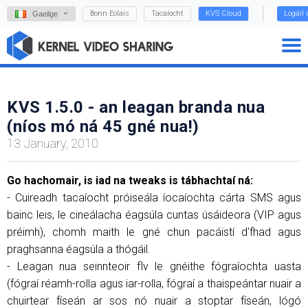
Bonn Eolais
Tacaíocht
KVS Cloud
Logáil 
Gaeilge
KVS 1.5.0 - an leagan branda nua
(níos mó ná 45 gné nua!)
13 January, 2010
Go hachomair, is iad na tweaks is tábhachtaí ná:
- Cuireadh tacaíocht próiseála íocaíochta cárta SMS agus
bainc leis, le cineálacha éagsúla cuntas úsáideora (VIP agus
préimh), chomh maith le gné chun pacáistí d'fhad agus
praghsanna éagsúla a thógáil.
- Leagan nua seinnteoir flv le gnéithe fógraíochta uasta
(fógraí réamh-rolla agus iar-rolla, fógraí a thaispeántar nuair a
chuirtear físeán ar sos nó nuair a stoptar físeán, lógó