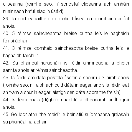
clibeanna (roimhe seo, ní scriosfaí clibeanna ach amháin
nuair nach bhfuil siad in úsáid).
39. Tá cód leabaithe do do chuid físeáin á onnmhairiú ar fáil
anois.
40. 5 réimse saincheaptha breise curtha leis le haghaidh
foinsí ábhair.
41. 3 réimse comhaid saincheaptha breise curtha leis le
haghaidh tarchuir.
42. Sa phainéal riaracháin, is féidir ainmneacha a bheith
sannta anois ar réimsí saincheaptha.
43. Is féidir am dáta postála físeáin a shonrú de láimh anois
(roimhe seo, ní raibh ach cuid dáta in eagar, anois is féidir leat
an t-am a chur in eagar laistigh den dáta socraithe freisin).
44. Is féidir mais (dí)ghníomhachtú a dhéanamh ar fhógraí
anois.
45. Go leor athruithe maidir le bainistiú suíomhanna gréasáin
sa phainéal riaracháin.