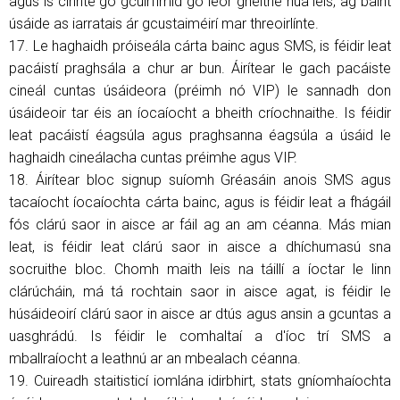
agus is cinnte go gcuirfimid go leor gnéithe nua leis, ag baint
úsáide as iarratais ár gcustaiméirí mar threoirlínte.
17. Le haghaidh próiseála cárta bainc agus SMS, is féidir leat
pacáistí praghsála a chur ar bun. Áirítear le gach pacáiste
cineál cuntas úsáideora (préimh nó VIP) le sannadh don
úsáideoir tar éis an íocaíocht a bheith críochnaithe. Is féidir
leat pacáistí éagsúla agus praghsanna éagsúla a úsáid le
haghaidh cineálacha cuntas préimhe agus VIP.
18. Áirítear bloc signup suíomh Gréasáin anois SMS agus
tacaíocht íocaíochta cárta bainc, agus is féidir leat a fhágáil
fós clárú saor in aisce ar fáil ag an am céanna. Más mian
leat, is féidir leat clárú saor in aisce a dhíchumasú sna
socruithe bloc. Chomh maith leis na táillí a íoctar le linn
clárúcháin, má tá rochtain saor in aisce agat, is féidir le
húsáideoirí clárú saor in aisce ar dtús agus ansin a gcuntas a
uasghrádú. Is féidir le comhaltaí a d'íoc trí SMS a
mballraíocht a leathnú ar an mbealach céanna.
19. Cuireadh staitisticí iomlána idirbhirt, stats gníomhaíochta