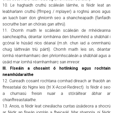
10. Le haghaidh cruthú scáileáin láimhe, is féidir leat an
leabharlann cruthú (ffmpeg / mplayer) a roghnú anois agus
an luach bairr don ghníomh seo a shaincheapadh (fanfaidh
socruithe barr an chórais gan athrú).
11. Chomh maith le scáileáin scáileáin de mhéideanna
saincheaptha, déantar íomhánna den bhunmhéid a shábháil i
gcónaí le húsáid níos déanaí (m.sh. chun iad a onnmhairiú
chuig láithreáin tríú páirtí). Chomh maith leis sin, déantar
íomhá réamhamhairc den phríomhscáileán a shábháil agus a
úsáid mar íomhá réamhamhairc san imreoir.
III. Físeáin a chosaint ó hotlinking agus rochtain
neamhúdaraithe
12. Cuireadh cosaint rochtana comhad díreach ar thaobh an
fhreastalaí do Nginx leis (trí X-Accel-Redirect). Is féidir é seo
a chumasú freisin nuair a stóráiltear ábhar ar
chianfhreastalaithe.
13. Anois, is féidir leat cineálacha cuntas úsáideora a shocrú
ar féidir an físeán iomlán a fheiceáil. Mar shampla, ní féidir