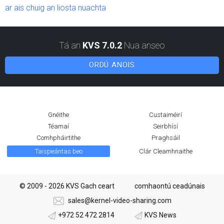
ar ais chuig an liosta nuachta
Tá an
KVS 7.0.2
Nua anseo
ORDÚ ANOIS
Gnéithe
Custaiméirí
Téamaí
Seirbhísí
Comhpháirtithe
Praghsáil
Taispeántas beo
Clár Cleamhnaithe
© 2009 - 2026 KVS Gach ceart
comhaontú ceadúnais
sales@kernel-video-sharing.com
+972 52 472 2814
KVS News