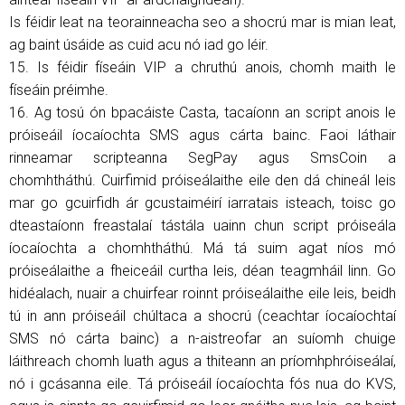
Is féidir leat na teorainneacha seo a shocrú mar is mian leat,
ag baint úsáide as cuid acu nó iad go léir.
15. Is féidir físeáin VIP a chruthú anois, chomh maith le
físeáin préimhe.
16. Ag tosú ón bpacáiste Casta, tacaíonn an script anois le
próiseáil íocaíochta SMS agus cárta bainc. Faoi láthair
rinneamar scripteanna SegPay agus SmsCoin a
chomhtháthú. Cuirfimid próiseálaithe eile den dá chineál leis
mar go gcuirfidh ár gcustaiméirí iarratais isteach, toisc go
dteastaíonn freastalaí tástála uainn chun script próiseála
íocaíochta a chomhtháthú. Má tá suim agat níos mó
próiseálaithe a fheiceáil curtha leis, déan teagmháil linn. Go
hidéalach, nuair a chuirfear roinnt próiseálaithe eile leis, beidh
tú in ann próiseáil chúltaca a shocrú (ceachtar íocaíochtaí
SMS nó cárta bainc) a n-aistreofar an suíomh chuige
láithreach chomh luath agus a thiteann an príomhphróiseálaí,
nó i gcásanna eile. Tá próiseáil íocaíochta fós nua do KVS,