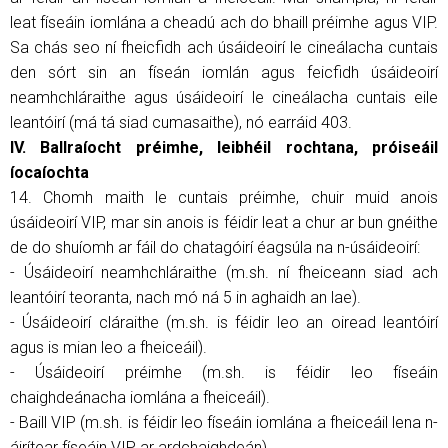
leat físeáin iomlána a cheadú ach do bhaill préimhe agus VIP.
Sa chás seo ní fheicfidh ach úsáideoirí le cineálacha cuntais
den sórt sin an físeán iomlán agus feicfidh úsáideoirí
neamhchláraithe agus úsáideoirí le cineálacha cuntais eile
leantóirí (má tá siad cumasaithe), nó earráid 403.
IV. Ballraíocht préimhe, leibhéil rochtana, próiseáil
íocaíochta
14. Chomh maith le cuntais préimhe, chuir muid anois
úsáideoirí VIP, mar sin anois is féidir leat a chur ar bun gnéithe
de do shuíomh ar fáil do chatagóirí éagsúla na n-úsáideoirí:
- Úsáideoirí neamhchláraithe (m.sh. ní fheiceann siad ach
leantóirí teoranta, nach mó ná 5 in aghaidh an lae).
- Úsáideoirí cláraithe (m.sh. is féidir leo an oiread leantóirí
agus is mian leo a fheiceáil).
- Úsáideoirí préimhe (m.sh. is féidir leo físeáin
chaighdeánacha iomlána a fheiceáil).
- Baill VIP (m.sh. is féidir leo físeáin iomlána a fheiceáil lena n-
áirítear físeáin VIP ar ardchaighdeán).