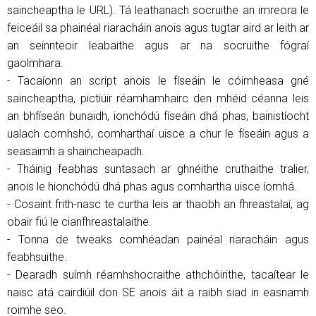
saincheaptha le URL). Tá leathanach socruithe an imreora le
feiceáil sa phainéal riaracháin anois agus tugtar aird ar leith ar
an seinnteoir leabaithe agus ar na socruithe fógraí
gaolmhara.
- Tacaíonn an script anois le físeáin le cóimheasa gné
saincheaptha, pictiúir réamhamhairc den mhéid céanna leis
an bhfíseán bunaidh, ionchódú físeáin dhá phas, bainistíocht
ualach comhshó, comharthaí uisce a chur le físeáin agus a
seasaimh a shaincheapadh.
- Tháinig feabhas suntasach ar ghnéithe cruthaithe tralier,
anois le hionchódú dhá phas agus comhartha uisce íomhá.
- Cosaint frith-nasc te curtha leis ar thaobh an fhreastalaí, ag
obair fiú le cianfhreastalaithe.
- Tonna de tweaks comhéadan painéal riaracháin agus
feabhsuithe.
- Dearadh suímh réamhshocraithe athchóirithe, tacaítear le
naisc atá cairdiúil don SE anois áit a raibh siad in easnamh
roimhe seo.