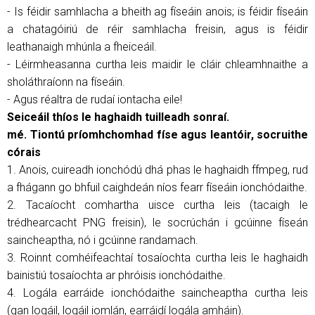
- Is féidir samhlacha a bheith ag físeáin anois; is féidir físeáin
a chatagóiriú de réir samhlacha freisin, agus is féidir
leathanaigh mhúnla a fheiceáil.
- Léirmheasanna curtha leis maidir le cláir chleamhnaithe a
sholáthraíonn na físeáin.
- Agus réaltra de rudaí iontacha eile!
Seiceáil thíos le haghaidh tuilleadh sonraí.
mé. Tiontú príomhchomhad físe agus leantóir, socruithe
córais
1. Anois, cuireadh ionchódú dhá phas le haghaidh ffmpeg, rud
a fhágann go bhfuil caighdeán níos fearr físeáin ionchódaithe.
2. Tacaíocht comhartha uisce curtha leis (tacaigh le
trédhearcacht PNG freisin), le socrúchán i gcúinne físeán
saincheaptha, nó i gcúinne randamach.
3. Roinnt comhéifeachtaí tosaíochta curtha leis le haghaidh
bainistiú tosaíochta ar phróisis ionchódaithe.
4. Logála earráide ionchódaithe saincheaptha curtha leis
(gan logáil, logáil iomlán, earráidí logála amháin).