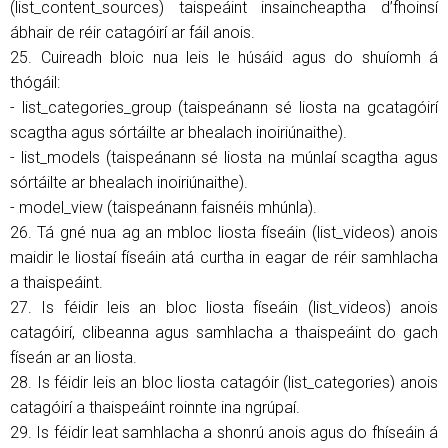
(list_content_sources) taispeáint insaincheaptha d’fhoinsí
ábhair de réir catagóirí ar fáil anois.
25. Cuireadh bloic nua leis le húsáid agus do shuíomh á
thógáil:
- list_categories_group (taispeánann sé liosta na gcatagóirí
scagtha agus sórtáilte ar bhealach inoiriúnaithe).
- list_models (taispeánann sé liosta na múnlaí scagtha agus
sórtáilte ar bhealach inoiriúnaithe).
- model_view (taispeánann faisnéis mhúnla).
26. Tá gné nua ag an mbloc liosta físeáin (list_videos) anois
maidir le liostaí físeáin atá curtha in eagar de réir samhlacha
a thaispeáint.
27. Is féidir leis an bloc liosta físeáin (list_videos) anois
catagóirí, clibeanna agus samhlacha a thaispeáint do gach
físeán ar an liosta.
28. Is féidir leis an bloc liosta catagóir (list_categories) anois
catagóirí a thaispeáint roinnte ina ngrúpaí.
29. Is féidir leat samhlacha a shonrú anois agus do fhíseáin á