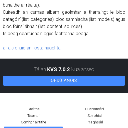
bunaithe ar réalta).
Cuireadh an cumas albam gaolmhar a tharraingt le bloc
catagóirí (list_categories), bloc samhlacha (list_models) agus
bloc foinsí ábhair (list_content_sources).
Is beag ceartúcháin agus fabhtanna beaga.
ar ais chuig an liosta nuachta
Tá an
KVS 7.0.2
Nua anseo
ORDÚ ANOIS
Gnéithe
Custaiméirí
Téamaí
Seirbhísí
Comhpháirtithe
Praghsáil