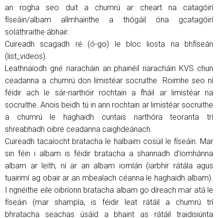
an rogha seo duit a chumrú ar cheart na catagóirí
físeáin/albam allmhairithe a thógáil óna gcatagóirí
soláthraithe ábhair.
Cuireadh scagadh ré (ó-go) le bloc liosta na bhfíseán
(list_videos).
Leathnaíodh gné riaracháin an phainéil riaracháin KVS chun
ceadanna a chumrú don limistéar socruithe. Roimhe seo ní
féidir ach le sár-riarthóir rochtain a fháil ar limistéar na
socruithe. Anois beidh tú in ann rochtain ar limistéar socruithe
a chumrú le haghaidh cuntais riarthóra teoranta trí
shreabhadh oibre ceadanna caighdeánach.
Cuireadh tacaíocht bratacha le halbaim cosúil le físeáin. Mar
sin féin i albam is féidir bratacha a shannadh d'íomhánna
albam ar leith, ní ar an albam iomlán (iarbhír rátála agus
tuairimí ag obair ar an mbealach céanna le haghaidh albam).
I ngnéithe eile oibríonn bratacha albam go díreach mar atá le
físeáin (mar shampla, is féidir leat rátáil a chumrú trí
bhratacha seachas úsáid a bhaint as rátáil traidisiúnta