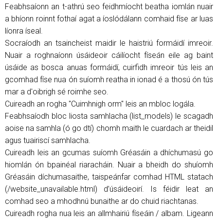
Feabhsaíonn an t-athrú seo feidhmíocht beatha iomlán nuair
a bhíonn roinnt fothaí agat a íoslódálann comhaid físe ar luas
líonra íseal.
Socraíodh an tsaincheist maidir le haistriú formáidí imreoir.
Nuair a roghnaíonn úsáideoir cáilíocht físeán eile ag baint
úsáide as bosca anuas formáidí, cuirfidh imreoir tús leis an
gcomhad físe nua ón suíomh reatha in ionad é a thosú ón tús
mar a d'oibrigh sé roimhe seo.
Cuireadh an rogha "Cuimhnigh orm" leis an mbloc logála.
Feabhsaíodh bloc liosta samhlacha (list_models) le scagadh
aoise na samhla (ó go dtí) chomh maith le cuardach ar theidil
agus tuairiscí samhlacha.
Cuireadh leis an gcumas suíomh Gréasáin a dhíchumasú go
hiomlán ón bpainéal riaracháin. Nuair a bheidh do shuíomh
Gréasáin díchumasaithe, taispeánfar comhad HTML statach
(/website_unavailable.html) d’úsáideoirí. Is féidir leat an
comhad seo a mhodhnú bunaithe ar do chuid riachtanas.
Cuireadh rogha nua leis an allmhairiú físeáin / albam. Ligeann