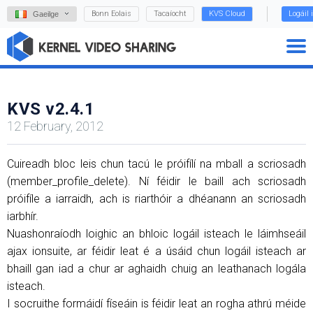
Bonn Eolais
Tacaíocht
KVS Cloud
Logáil 
Gaeilge
KVS v2.4.1
12 February, 2012
Cuireadh bloc leis chun tacú le próifílí na mball a scriosadh
(member_profile_delete). Ní féidir le baill ach scriosadh
próifíle a iarraidh, ach is riarthóir a dhéanann an scriosadh
iarbhír.
Nuashonraíodh loighic an bhloic logáil isteach le láimhseáil
ajax ionsuite, ar féidir leat é a úsáid chun logáil isteach ar
bhaill gan iad a chur ar aghaidh chuig an leathanach logála
isteach.
I socruithe formáidí físeáin is féidir leat an rogha athrú méide