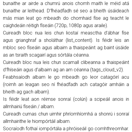
bunaithe ar airde a chumrú anois chomh maith le méid atá
bunaithe ar leithead. D’fhéadfadh sé seo a bheith úsáideach
más mian leat go mbeadh do chomhaid físe ag teacht le
caighdeáin réitigh físeáin (720p, 1080p agus araile).
Cuireadh bloc nua leis chun liostaí measctha d’ábhar físe
agus grianghraf a sholáthar (list_content). Is féidir leis an
mbloc seo físeáin agus albaim a thaispeáint ag baint úsáide
as an tsraith scagairí agus sórtála céanna.
Cuireadh bloc nua leis chun scamall clibeanna a thaispeáint
d’fhíseáin agus d’albaim ag an am céanna (tags_cloud_v2).
Feabhsaíodh albam le go mbeadh go leor catagóirí acu
(roimh an leagan seo ní fhéadfadh ach catagóir amháin a
bheith ag gach albam).
Is féidir leat aon réimse sonraí (colún) a scipeáil anois in
allmhairiú físeáin / albam.
Cuireadh cumas chun uimhir phríomhíomhá a shonrú i sonraí
allmhairithe le hiompórtáil albam.
Socraíodh fothaí iompórtála a phróiseáil go comhthreomhar.