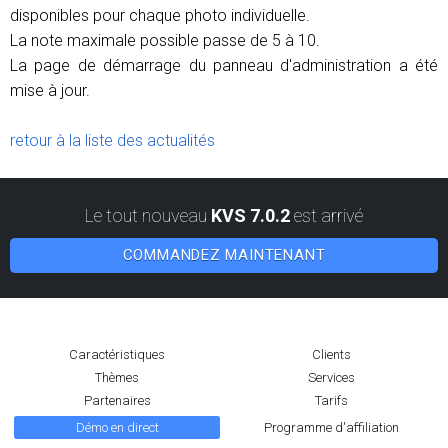
disponibles pour chaque photo individuelle.
La note maximale possible passe de 5 à 10.
La page de démarrage du panneau d'administration a été
mise à jour.
retour à la liste des actualités
Le tout nouveau
KVS 7.0.2
est arrivé
COMMANDEZ MAINTENANT
Caractéristiques
Clients
Thèmes
Services
Partenaires
Tarifs
Démo en direct
Programme d'affiliation