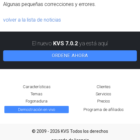
Algunas pequeñas correcciones y errores.
volver a la lista de noticias
El nuevo
KVS 7.0.2
ya está aquí
ORDENE AHORA
Características
Clientes
Temas
Servicios
Fogonadura
Precios
Demostración en vivo
Programa de afiliados
© 2009 - 2026 KVS Todos los derechos