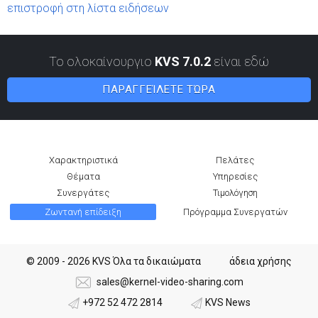
επιστροφή στη λίστα ειδήσεων
Το ολοκαίνουργιο
KVS 7.0.2
είναι εδώ
ΠΑΡΑΓΓΕΊΛΕΤΕ ΤΏΡΑ
Χαρακτηριστικά
Πελάτες
Θέματα
Υπηρεσίες
Συνεργάτες
Τιμολόγηση
Ζωντανή επίδειξη
Πρόγραμμα Συνεργατών
© 2009 - 2026 KVS Όλα τα δικαιώματα
άδεια χρήσης
sales@kernel-video-sharing.com
+972 52 472 2814
KVS News