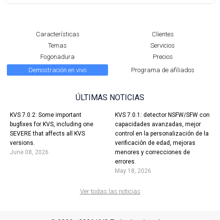
Características
Clientes
Temas
Servicios
Fogonadura
Precios
Demostración en vivo
Programa de afiliados
ÚLTIMAS NOTICIAS
KVS 7.0.2: Some important
KVS 7.0.1: detector NSFW/SFW con
bugfixes for KVS, including one
capacidades avanzadas, mejor
SEVERE that affects all KVS
control en la personalización de la
versions.
verificación de edad, mejoras
June 08, 2026
menores y correcciones de
errores.
May 18, 2026
Ver todas las noticias