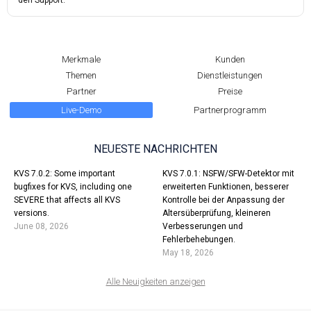
den Support.
Merkmale
Kunden
Themen
Dienstleistungen
Partner
Preise
Live-Demo
Partnerprogramm
NEUESTE NACHRICHTEN
KVS 7.0.2: Some important
KVS 7.0.1: NSFW/SFW-Detektor mit
bugfixes for KVS, including one
erweiterten Funktionen, besserer
SEVERE that affects all KVS
Kontrolle bei der Anpassung der
versions.
Altersüberprüfung, kleineren
June 08, 2026
Verbesserungen und
Fehlerbehebungen.
May 18, 2026
Alle Neuigkeiten anzeigen