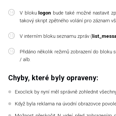
V bloku
logon
bude také možné nastavit zpě
takový skript zpětného volání pro záznam vše
V interním bloku seznamu zpráv (
list_mess
Přidáno několik režimů zobrazení do bloku
/ alb.
Chyby, které byly opraveny:
Exoclick by nyní měl správně zohlednit všechn
Když byla reklama na úvodní obrazovce povol
Možnost přeskočit N videí před zobrazením d