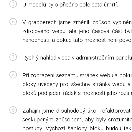
U modelů bylo přidáno pole data úmrtí.
V grabberech jsme změnili způsob vyplnění 
zdrojového webu, ale jeho časová část by
náhodnosti, a pokud tato možnost není povol
Rychlý náhled videa v administračním panelu
Při zobrazení seznamu stránek webu a pokud 
bloky uvedeny pro všechny stránky webu a 
bloků pod jeden řádek s možností jeho rozšíř
Zahájili jsme dlouhodobý úkol refaktorov
seskupeným způsobem, aby byly srozumiteln
postupy. Výchozí šablony bloku budou tak