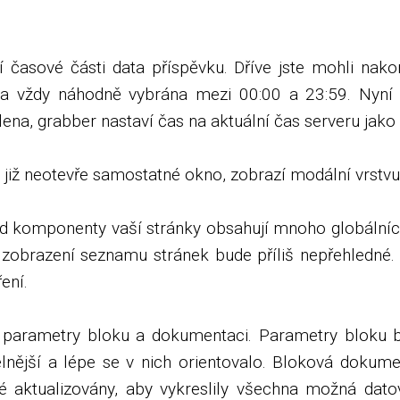
časové části data příspěvku. Dříve jste mohli nako
la vždy náhodně vybrána mezi 00:00 a 23:59. Nyní 
ena, grabber nastaví čas na aktuální čas serveru jako
 již neotevře samostatné okno, zobrazí modální vrstv
komponenty vaší stránky obsahují mnoho globálních b
zobrazení seznamu stránek bude příliš nepřehledné. 
ení.
at parametry bloku a dokumentaci. Parametry blok
ější a lépe se v nich orientovalo. Bloková dokume
é aktualizovány, aby vykreslily všechna možná dat