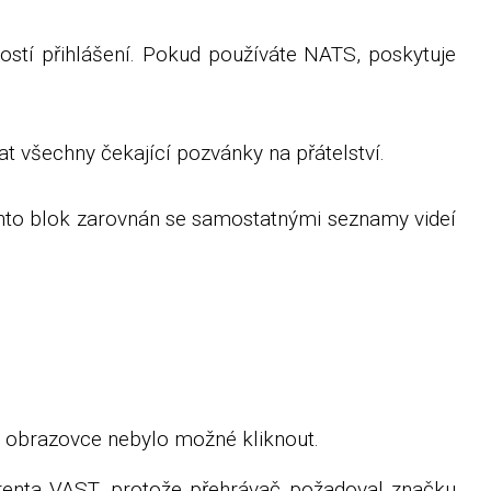
ostí přihlášení. Pokud používáte NATS, poskytuje
 všechny čekající pozvánky na přátelství.
tento blok zarovnán se samostatnými seznamy videí
 obrazovce nebylo možné kliknout.
erenta VAST, protože přehrávač požadoval značku