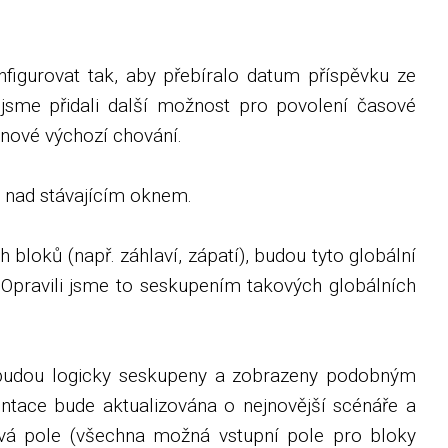
nfigurovat tak, aby přebíralo datum příspěvku ze
jsme přidali další možnost pro povolení časové
 nové výchozí chování.
u nad stávajícím oknem.
loků (např. záhlaví, zápatí), budou tyto globální
Opravili jsme to seskupením takových globálních
u budou logicky seskupeny a zobrazeny podobným
ntace bude aktualizována o nejnovější scénáře a
ová pole (všechna možná vstupní pole pro bloky