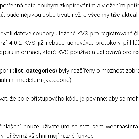
 potřebná data pouhým zkopírováním a vložením potře
, bude nějakou dobu trvat, než je všechny tiše aktual
vali datové soubory uložené KVS pro registrované čl
erzí 4.0.2 KVS již nebude uchovávat protokoly přihl
pisu informací, které KVS používá a uchovává pro reg
gorií (
list_categories
) byly rozšířeny o možnost zobr
ktuálním modelem (kategorie).
t, že pole přístupového kódu je povinné; aby se mohli 
ihlášení pouze uživatelům se statusem webmastera
y, přičemž všichni mají různé funkce.