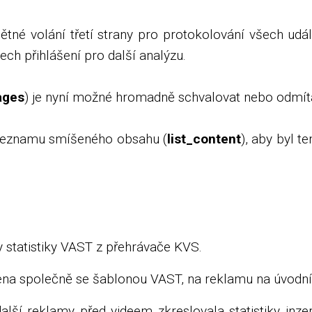
tné volání třetí strany pro protokolování všech udál
ch přihlášení pro další analýzu.
ages
) je nyní možné hromadně schvalovat nebo odmítat
 seznamu smíšeného obsahu (
list_content
), aby byl 
y statistiky VAST z přehrávače KVS.
ena společně se šablonou VAST, na reklamu na úvodní
alší reklamy před videem zkreslovala statistiky inz