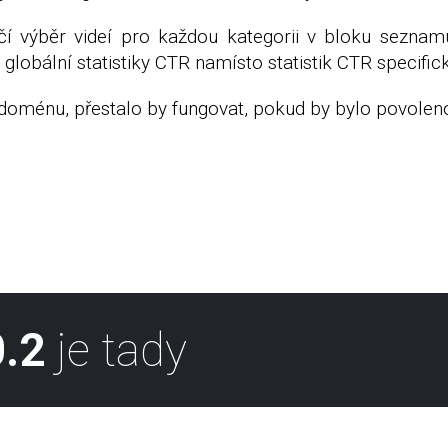
lčí výběr videí pro každou kategorii v bloku seznam
i globální statistiky CTR namísto statistik CTR specific
oménu, přestalo by fungovat, pokud by bylo povoleno 
.2
je tady