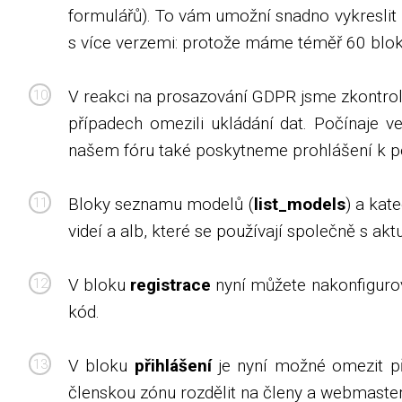
formulářů). To vám umožní snadno vykreslit
s více verzemi: protože máme téměř 60 bloků
V reakci na prosazování GDPR jsme zkontrolo
případech omezili ukládání dat. Počínaje v
našem fóru také poskytneme prohlášení k po
Bloky seznamu modelů (
list_models
) a kate
videí a alb, které se používají společně s a
V bloku
registrace
nyní můžete nakonfigurova
kód.
V bloku
přihlášení
je nyní možné omezit př
členskou zónu rozdělit na členy a webmaster