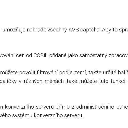
 umožňuje nahradit všechny KVS captcha. Aby to sprá
vání cen od CCBill přidané jako samostatný zpracovat
můžete povolit filtrování podle zemí, takže určité bal
alíčky v různých měnách; také můžete tuto funkci p
konverzního serveru přímo z administračního panelu.
vého systému konverzního serveru.