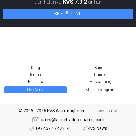
Den helt nya
KVS 7.0.2
är här
BESTÄLL NU
Drag
Kunder
teman
Tjänster
Partners
Prissättning
Live Demo
Affiliate-program
© 2009 - 2026 KVS Alla rättigheter
licensavtal
sales@kernel-video-sharing.com
+972 52 472 2814
KVS News