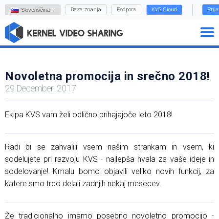
Baza znanja
Podpora
KVS Cloud
Prij
Slovenščina
Novoletna promocija in srečno 2018!
29 December, 2017
Ekipa KVS vam želi odlično prihajajoče leto 2018!
Radi bi se zahvalili vsem našim strankam in vsem, ki
sodelujete pri razvoju KVS - najlepša hvala za vaše ideje in
sodelovanje! Kmalu bomo objavili veliko novih funkcij, za
katere smo trdo delali zadnjih nekaj mesecev.
Že tradicionalno imamo posebno novoletno promocijo -