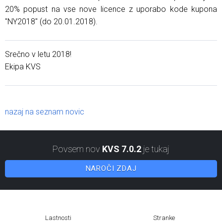
20% popust na vse nove licence z uporabo kode kupona
"NY2018" (do 20.01.2018).
Srečno v letu 2018!
Ekipa KVS
nazaj na seznam novic
Povsem nov
KVS 7.0.2
je tukaj
NAROČI ZDAJ
Lastnosti
Stranke