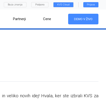
Baza znanja
Podpora
KVS Cloud
Prijava
Partnerji
Cene
DEMO V ŽIVO
n veliko novih idej! Hvala, ker ste izbrali KVS za