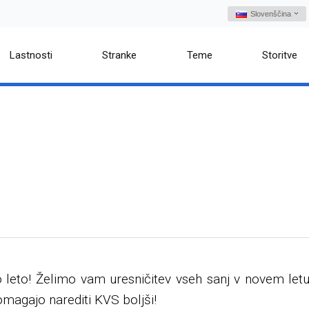
Slovenščina
Lastnosti
Stranke
Teme
Storitve
eto! Želimo vam uresničitev vseh sanj v novem letu i
pomagajo narediti KVS boljši!