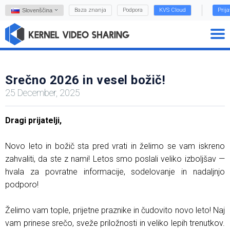
Baza znanja
Podpora
KVS Cloud
Prij
Slovenščina
Srečno 2026 in vesel božič!
25 December, 2025
Dragi prijatelji,
Novo leto in božič sta pred vrati in želimo se vam iskreno
zahvaliti, da ste z nami! Letos smo poslali veliko izboljšav —
hvala za povratne informacije, sodelovanje in nadaljnjo
podporo!
Želimo vam tople, prijetne praznike in čudovito novo leto! Naj
vam prinese srečo, sveže priložnosti in veliko lepih trenutkov.