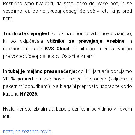
Resnično smo hvaležni, da smo lahko del vaše poti, in se
veselimo, da bomo skupaj dosegli še več v letu, ki je pred
nami.
Tudi kratek vpogled:
zelo kmalu bomo izdali novo različico,
ki bo vključevala
vtičnike za prevajanje vsebine
in
možnost uporabe
KVS Cloud
za hitrejšo in enostavnejšo
pretvorbo videoposnetkov. Ostanite z nami!
In tukaj je majhno presenečenje:
do 11. januarja ponujamo
20 % popust
na vse nove licence in storitve (vključno s
paketnimi ponudbami). Na blagajni preprosto uporabite kodo
kupona
NY2026
.
Hvala, ker ste izbrali nas! Lepe praznike in se vidimo v novem
letu!
nazaj na seznam novic