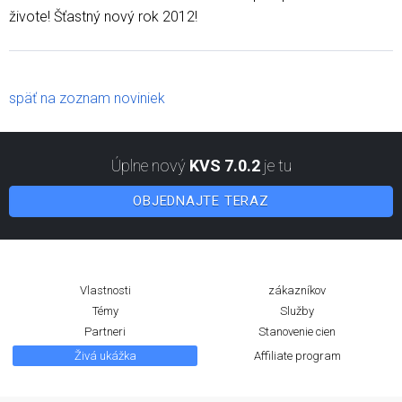
živote! Šťastný nový rok 2012!
späť na zoznam noviniek
Úplne nový
KVS 7.0.2
je tu
OBJEDNAJTE TERAZ
Vlastnosti
zákazníkov
Témy
Služby
Partneri
Stanovenie cien
Živá ukážka
Affiliate program