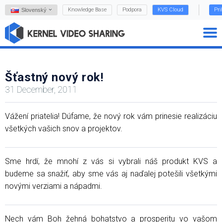
Knowledge Base
Podpora
KVS Cloud
Pri
Slovenský
Šťastný nový rok!
31 December, 2011
Vážení priatelia! Dúfame, že nový rok vám prinesie realizáciu
všetkých vašich snov a projektov.
Sme hrdí, že mnohí z vás si vybrali náš produkt KVS a
budeme sa snažiť, aby sme vás aj naďalej potešili všetkými
novými verziami a nápadmi.
Nech vám Boh žehná bohatstvo a prosperitu vo vašom