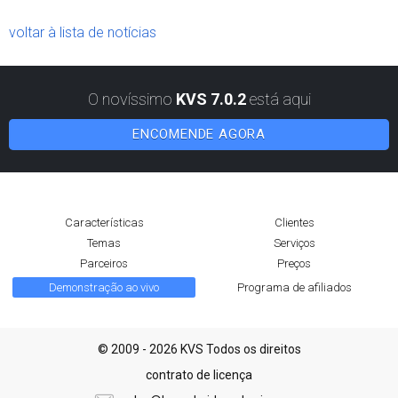
voltar à lista de notícias
O novíssimo
KVS 7.0.2
está aqui
ENCOMENDE AGORA
Características
Clientes
Temas
Serviços
Parceiros
Preços
Demonstração ao vivo
Programa de afiliados
© 2009 - 2026 KVS Todos os direitos
contrato de licença