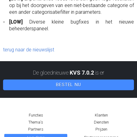
op bij het doorgeven van een niet-bestaande categorie of
een ander categorisatiefilter in parameters.
[LOW]
Diverse kleine bugfixes in het nieuwe
beheerderspaneel.
terug naar de nieuwslijst
De gloednieuwe
KVS 7.0.2
is er
BESTEL NU
Functies
Klanten
Thema's
Diensten
Partners
Prijzen