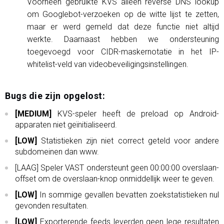
Voorheen gebruikte KVS alleen reverse DNS lookup
om Googlebot-verzoeken op de witte lijst te zetten,
maar er werd gemeld dat deze functie niet altijd
werkte. Daarnaast hebben we ondersteuning
toegevoegd voor CIDR-maskernotatie in het IP-
whitelist-veld van videobeveiligingsinstellingen.
Bugs die zijn opgelost:
[MEDIUM]
KVS-speler heeft de preload op Android-
apparaten niet geïnitialiseerd.
[LOW]
Statistieken zijn niet correct geteld voor andere
subdomeinen dan www.
[LAAG] Speler VAST ondersteunt geen 00:00:00 overslaan-
offset om de overslaan-knop onmiddellijk weer te geven.
[LOW]
In sommige gevallen bevatten zoekstatistieken nul
gevonden resultaten.
[LOW]
Exporterende feeds leverden geen lege resultaten