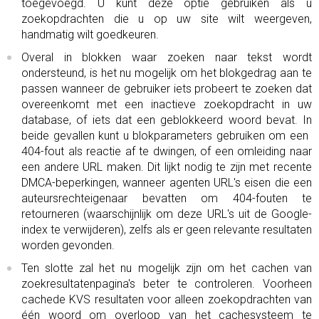
toegevoegd. U kunt deze optie gebruiken als u
zoekopdrachten die u op uw site wilt weergeven,
handmatig wilt goedkeuren.
Overal in blokken waar zoeken naar tekst wordt
ondersteund, is het nu mogelijk om het blokgedrag aan te
passen wanneer de gebruiker iets probeert te zoeken dat
overeenkomt met een inactieve zoekopdracht in uw
database, of iets dat een geblokkeerd woord bevat. In
beide gevallen kunt u blokparameters gebruiken om een ​​
404-fout als reactie af te dwingen, of een omleiding naar
een andere URL maken. Dit lijkt nodig te zijn met recente
DMCA-beperkingen, wanneer agenten URL's eisen die een
auteursrechteigenaar bevatten om 404-fouten te
retourneren (waarschijnlijk om deze URL's uit de Google-
index te verwijderen), zelfs als er geen relevante resultaten
worden gevonden.
Ten slotte zal het nu mogelijk zijn om het cachen van
zoekresultatenpagina's beter te controleren. Voorheen
cachede KVS resultaten voor alleen zoekopdrachten van
één woord om overloop van het cachesysteem te