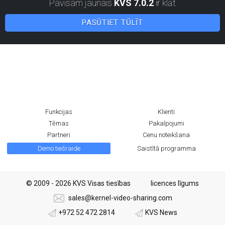
Pavisam jaunais
KVS 7.0.2
ir klāt
PASŪTIET TŪLĪT
Funkcijas
Klienti
Tēmas
Pakalpojumi
Partneri
Cenu noteikšana
Demo tiešraide
Saistītā programma
© 2009 - 2026 KVS Visas tiesības
licences līgums
sales@kernel-video-sharing.com
+972 52 472 2814
KVS News