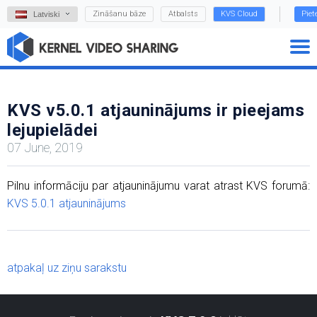
Zināšanu bāze
Atbalsts
KVS Cloud
Piet
Latviski
KVS v5.0.1 atjauninājums ir pieejams
lejupielādei
07 June, 2019
Pilnu informāciju par atjauninājumu varat atrast KVS forumā:
KVS 5.0.1 atjauninājums
atpakaļ uz ziņu sarakstu