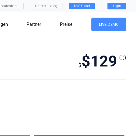
nsdatenbank
Unterstützung
KVS Cloud
Login
ngen
Partner
Preise
LIVE-DEMO
$129
.00
$