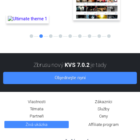
Zbrusu nový
KVS 7.0.2
je tady
Objednejte nyní
Vlastnosti
Zákazníci
Témata
Služby
Partneři
Ceny
Živá ukázka
Affiliate program