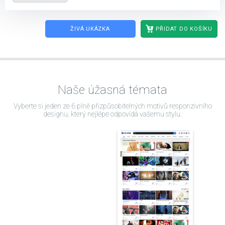
ŽIVÁ UKÁZKA
PŘIDAT DO KOŠÍKU
Naše úžasná témata
Vyberte si jeden ze 6 plně přizpůsobitelných motivů responzivního
designu, který nejlépe odpovídá vašemu stylu.