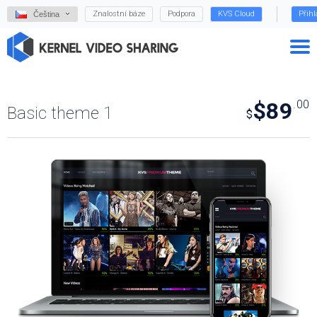
Znalostní báze
Podpora
KVS Cloud
Přihl
Čeština
$89
.00
Basic theme 1
$